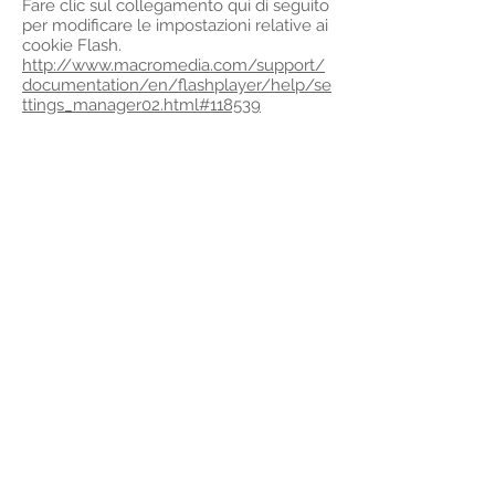
Fare clic sul collegamento qui di seguito
per modificare le impostazioni relative ai
cookie Flash.
http://www.macromedia.com/support/
documentation/en/flashplayer/help/se
ttings_manager02.html#118539
Per disabilitare i cookie analitici e per
impedire a Google Analytics di
raccogliere dati sulla navigazione,
scaricare il Componente aggiuntivo del
browser per la disattivazione di Google
Analytics:
https://tools.google.com/dlpa
ge/gaoptout
Ricevi le ultime notizie e gli aggiornamenti
dalla nostra Tenuta Volpini de Maestri
Consegna & Resi
Pagamenti