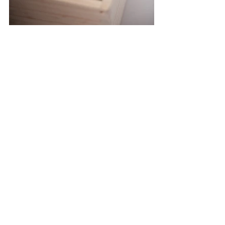
Ricevi le ultime notizie e gli aggiornamenti
dalla nostra Tenuta Volpini de Maestri
Consegna & Resi
Pagamenti
Iscriviti